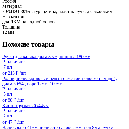
Россия
Материал
70%ПЭТ,30%натур.щетина, пластик.ручка,нерж.обжим
Назначение
для ЛКМ на водной основе
Толщина
12 мм
Похожие товары
Ручка для валика диам 8 мм, ширина 180 мм
В наличии:
7 шт
от
213 ₽ /
шт
Ролик, полиакриловый белый с желтой полоской "миди",
диам.30/54 , ворс 12мм, 100мм
В наличии:
5 шт
от
88 ₽ /
шт
Кисть круглая 20х44мм
В наличии:
2 шт
от
47 ₽ /
шт
Валик, ядро 41мм, полиэстер , ворс 5мм, под 8мм ручку,