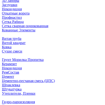
3D Заборы
Заглушки
Некондиция
Откатные ворота
Профнастил
Сетка Рабица
Сетка сварная оцинкованная
Кованные Элементы
Витая труба
Витой квадрат
Ковка
Сухие смеси
Грунт Морилка Пропитка
Керамзит
Некондиция
РемСостав
Цемент
Цементно-песчаная смесь (ЦПС)
Шпаклевка
Штукатурка
Утеплители, Пленки
Гидро-пароизоляция