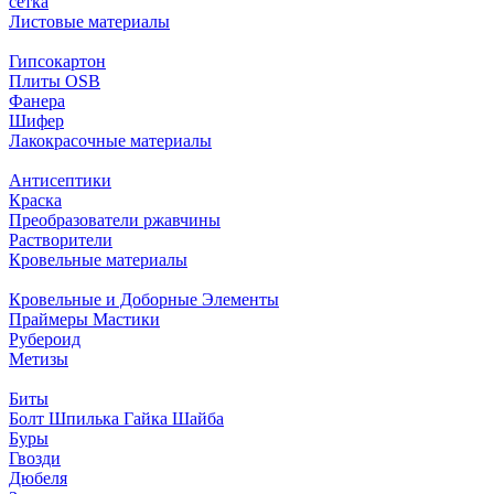
сетка
Листовые материалы
Гипсокартон
Плиты ОSB
Фанера
Шифер
Лакокрасочные материалы
Антисептики
Краска
Преобразователи ржавчины
Растворители
Кровельные материалы
Кровельные и Доборные Элементы
Праймеры Мастики
Рубероид
Метизы
Биты
Болт Шпилька Гайка Шайба
Буры
Гвозди
Дюбеля