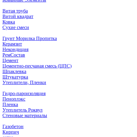
Витая труба
Витой квадрат
Ковка
Сухие смеси
Грунт Морилка Пропитка
Керамзит
Некондиция
РемСостав
Цемент
Цементно-песчаная смесь (ЦПС)
Шпаклевка
Штукатурка
Утеплители, Пленки
Гидро-пароизоляция
Пеноплэкс
Пленка
Утеплитель Роквул
Стеновые материалы
Газобетон
Кирпич