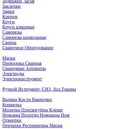
Задвижки, засов
Заклепки
Замки
Крепеж
Круги
Круги алмазные
Саморезы
Саморезы кровельные
Сверла
Сварочное Оборудование
Маски
Проволока Сварная
Сварочные Аппараты
Электроды
Электроинструмент
Ручной Иструмент, СИЗ, Хоз.Товары
Валики Кисти Ванночки
Корщетка
Молотки Плоскогубцы Клещи
Ножовка Полотно Ножницы Нож
Отвертки
Перчатки Респираторы Маски