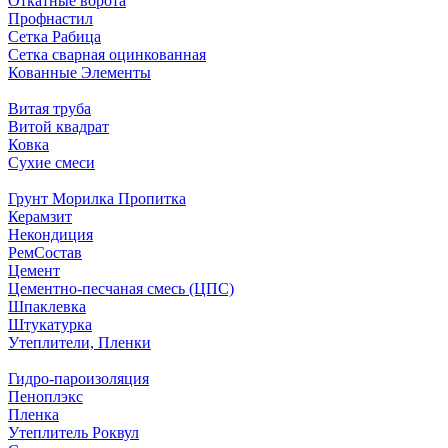
Откатные ворота
Профнастил
Сетка Рабица
Сетка сварная оцинкованная
Кованные Элементы
Витая труба
Витой квадрат
Ковка
Сухие смеси
Грунт Морилка Пропитка
Керамзит
Некондиция
РемСостав
Цемент
Цементно-песчаная смесь (ЦПС)
Шпаклевка
Штукатурка
Утеплители, Пленки
Гидро-пароизоляция
Пеноплэкс
Пленка
Утеплитель Роквул