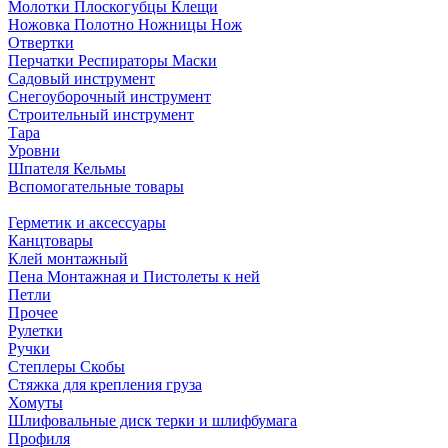
Молотки Плоскогубцы Клещи
Ножовка Полотно Ножницы Нож
Отвертки
Перчатки Респираторы Маски
Садовый инструмент
Снегоуборочный инструмент
Строительный инструмент
Тара
Уровни
Шпателя Кельмы
Вспомогательные товары
Герметик и аксессуары
Канцтовары
Клей монтажный
Пена Монтажная и Пистолеты к ней
Петли
Прочее
Рулетки
Ручки
Степлеры Скобы
Стяжка для крепления груза
Хомуты
Шлифовальные диск терки и шлифбумага
Профиля