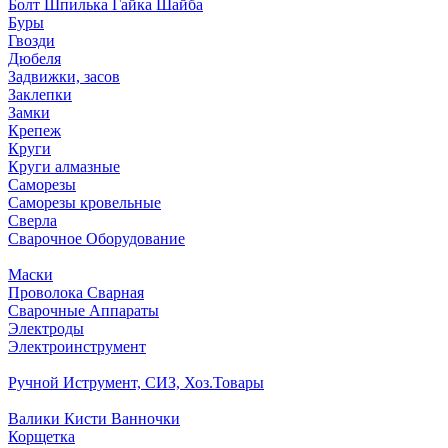
Болт Шпилька Гайка Шайба
Буры
Гвозди
Дюбеля
Задвижки, засов
Заклепки
Замки
Крепеж
Круги
Круги алмазные
Саморезы
Саморезы кровельные
Сверла
Сварочное Оборудование
Маски
Проволока Сварная
Сварочные Аппараты
Электроды
Электроинструмент
Ручной Иструмент, СИЗ, Хоз.Товары
Валики Кисти Ванночки
Корщетка