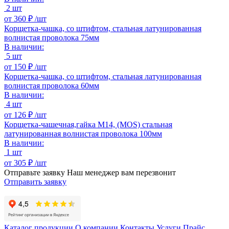
2 шт
от
360 ₽ /
шт
Корщетка-чашка, со штифтом, стальная латунированная
волнистая проволока 75мм
В наличии:
5 шт
от
150 ₽ /
шт
Корщетка-чашка, со штифтом, стальная латунированная
волнистая проволока 60мм
В наличии:
4 шт
от
126 ₽ /
шт
Корщетка-чашечная,гайка М14, (МОS) стальная
латунированная волнистая проволока 100мм
В наличии:
1 шт
от
305 ₽ /
шт
Отправьте заявку
Наш менеджер вам перезвонит
Отправить заявку
Каталог продукции
О компании
Контакты
Услуги
Прайс