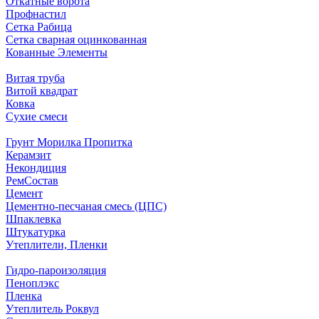
Откатные ворота
Профнастил
Сетка Рабица
Сетка сварная оцинкованная
Кованные Элементы
Витая труба
Витой квадрат
Ковка
Сухие смеси
Грунт Морилка Пропитка
Керамзит
Некондиция
РемСостав
Цемент
Цементно-песчаная смесь (ЦПС)
Шпаклевка
Штукатурка
Утеплители, Пленки
Гидро-пароизоляция
Пеноплэкс
Пленка
Утеплитель Роквул