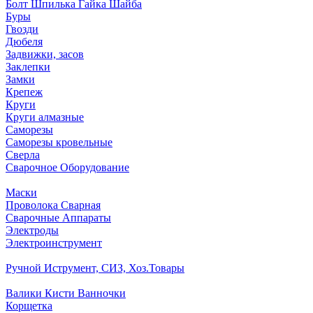
Болт Шпилька Гайка Шайба
Буры
Гвозди
Дюбеля
Задвижки, засов
Заклепки
Замки
Крепеж
Круги
Круги алмазные
Саморезы
Саморезы кровельные
Сверла
Сварочное Оборудование
Маски
Проволока Сварная
Сварочные Аппараты
Электроды
Электроинструмент
Ручной Иструмент, СИЗ, Хоз.Товары
Валики Кисти Ванночки
Корщетка