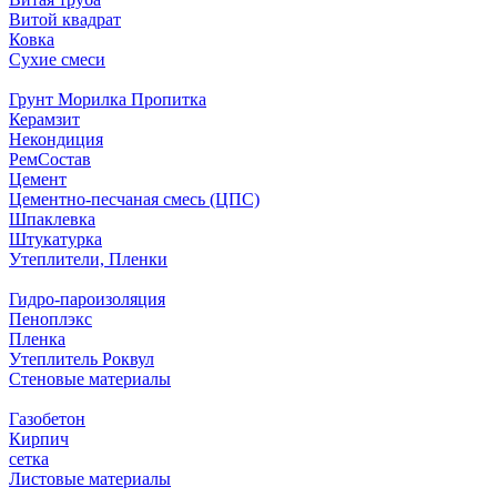
Витой квадрат
Ковка
Сухие смеси
Грунт Морилка Пропитка
Керамзит
Некондиция
РемСостав
Цемент
Цементно-песчаная смесь (ЦПС)
Шпаклевка
Штукатурка
Утеплители, Пленки
Гидро-пароизоляция
Пеноплэкс
Пленка
Утеплитель Роквул
Стеновые материалы
Газобетон
Кирпич
сетка
Листовые материалы