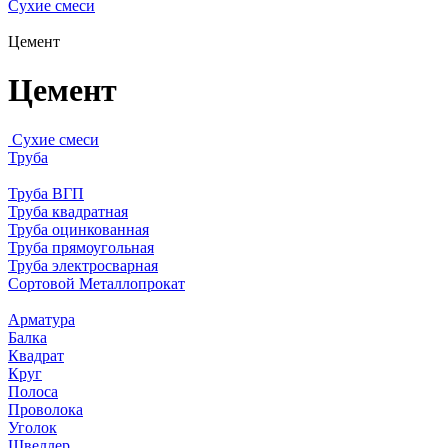
Сухие смеси
Цемент
Цемент
Сухие смеси
Труба
Труба ВГП
Труба квадратная
Труба оцинкованная
Труба прямоугольная
Труба электросварная
Сортовой Металлопрокат
Арматура
Балка
Квадрат
Круг
Полоса
Проволока
Уголок
Швеллер