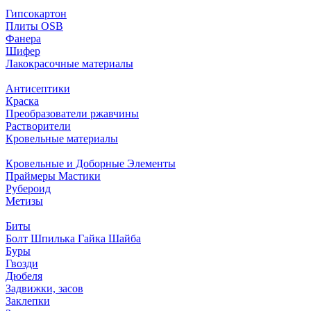
Гипсокартон
Плиты ОSB
Фанера
Шифер
Лакокрасочные материалы
Антисептики
Краска
Преобразователи ржавчины
Растворители
Кровельные материалы
Кровельные и Доборные Элементы
Праймеры Мастики
Рубероид
Метизы
Биты
Болт Шпилька Гайка Шайба
Буры
Гвозди
Дюбеля
Задвижки, засов
Заклепки