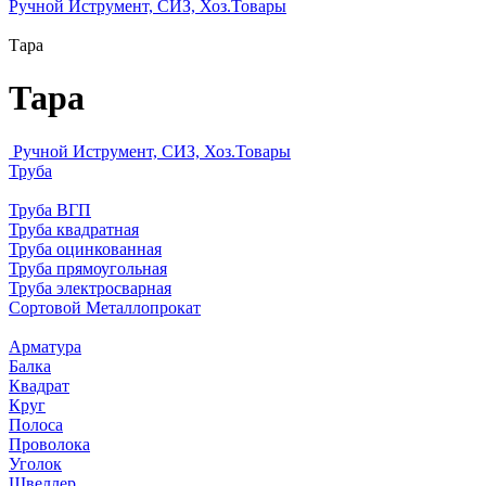
Ручной Иструмент, СИЗ, Хоз.Товары
Тара
Тара
Ручной Иструмент, СИЗ, Хоз.Товары
Труба
Труба ВГП
Труба квадратная
Труба оцинкованная
Труба прямоугольная
Труба электросварная
Сортовой Металлопрокат
Арматура
Балка
Квадрат
Круг
Полоса
Проволока
Уголок
Швеллер