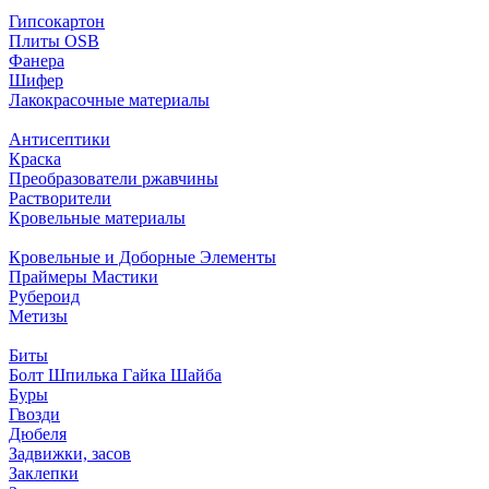
Гипсокартон
Плиты ОSB
Фанера
Шифер
Лакокрасочные материалы
Антисептики
Краска
Преобразователи ржавчины
Растворители
Кровельные материалы
Кровельные и Доборные Элементы
Праймеры Мастики
Рубероид
Метизы
Биты
Болт Шпилька Гайка Шайба
Буры
Гвозди
Дюбеля
Задвижки, засов
Заклепки