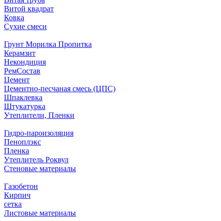
Витой квадрат
Ковка
Сухие смеси
Грунт Морилка Пропитка
Керамзит
Некондиция
РемСостав
Цемент
Цементно-песчаная смесь (ЦПС)
Шпаклевка
Штукатурка
Утеплители, Пленки
Гидро-пароизоляция
Пеноплэкс
Пленка
Утеплитель Роквул
Стеновые материалы
Газобетон
Кирпич
сетка
Листовые материалы