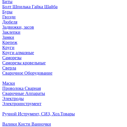
Биты
Болт Шпилька Гайка Шайба
Буры
Гвозди
Дюбеля
Задвижки, засов
Заклепки
Замки
Крепеж
Круги
Круги алмазные
Саморезы
Саморезы кровельные
Сверла
Сварочное Оборудование
Маски
Проволока Сварная
Сварочные Аппараты
Электроды
Электроинструмент
Ручной Иструмент, СИЗ, Хоз.Товары
Валики Кисти Ванночки