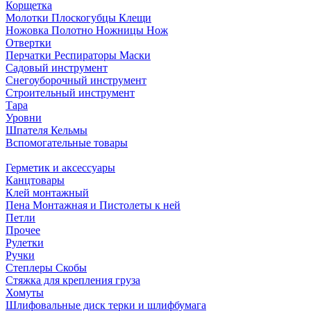
Корщетка
Молотки Плоскогубцы Клещи
Ножовка Полотно Ножницы Нож
Отвертки
Перчатки Респираторы Маски
Садовый инструмент
Снегоуборочный инструмент
Строительный инструмент
Тара
Уровни
Шпателя Кельмы
Вспомогательные товары
Герметик и аксессуары
Канцтовары
Клей монтажный
Пена Монтажная и Пистолеты к ней
Петли
Прочее
Рулетки
Ручки
Степлеры Скобы
Стяжка для крепления груза
Хомуты
Шлифовальные диск терки и шлифбумага