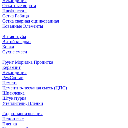
Некондиция
Откатные ворота
Профнастил
Сетка Рабица
Сетка сварная оцинкованная
Кованные Элементы
Витая труба
Витой квадрат
Ковка
Сухие смеси
Грунт Морилка Пропитка
Керамзит
Некондиция
РемСостав
Цемент
Цементно-песчаная смесь (ЦПС)
Шпаклевка
Штукатурка
Утеплители, Пленки
Гидро-пароизоляция
Пеноплэкс
Пленка