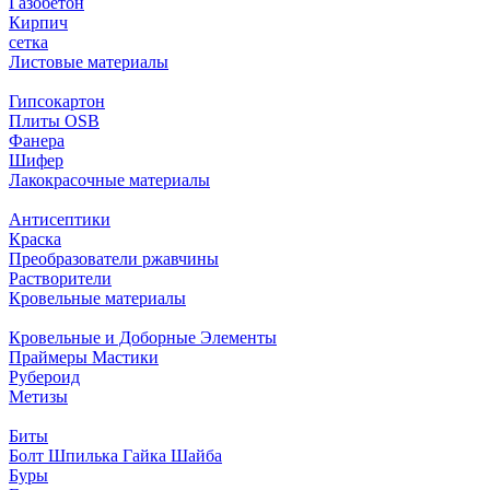
Газобетон
Кирпич
сетка
Листовые материалы
Гипсокартон
Плиты ОSB
Фанера
Шифер
Лакокрасочные материалы
Антисептики
Краска
Преобразователи ржавчины
Растворители
Кровельные материалы
Кровельные и Доборные Элементы
Праймеры Мастики
Рубероид
Метизы
Биты
Болт Шпилька Гайка Шайба
Буры