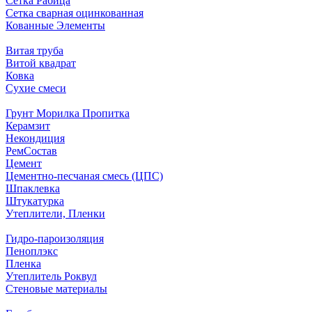
Сетка Рабица
Сетка сварная оцинкованная
Кованные Элементы
Витая труба
Витой квадрат
Ковка
Сухие смеси
Грунт Морилка Пропитка
Керамзит
Некондиция
РемСостав
Цемент
Цементно-песчаная смесь (ЦПС)
Шпаклевка
Штукатурка
Утеплители, Пленки
Гидро-пароизоляция
Пеноплэкс
Пленка
Утеплитель Роквул
Стеновые материалы