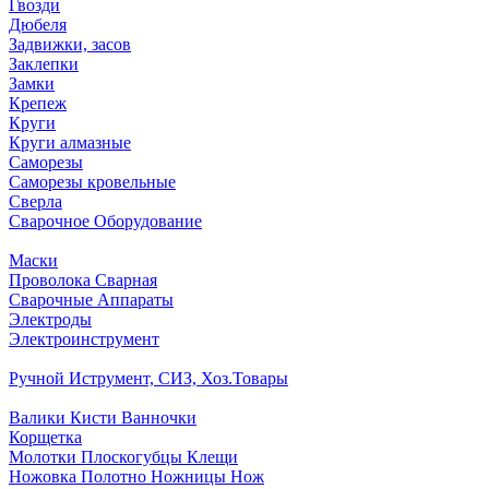
Гвозди
Дюбеля
Задвижки, засов
Заклепки
Замки
Крепеж
Круги
Круги алмазные
Саморезы
Саморезы кровельные
Сверла
Сварочное Оборудование
Маски
Проволока Сварная
Сварочные Аппараты
Электроды
Электроинструмент
Ручной Иструмент, СИЗ, Хоз.Товары
Валики Кисти Ванночки
Корщетка
Молотки Плоскогубцы Клещи
Ножовка Полотно Ножницы Нож