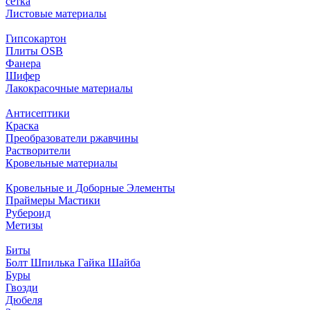
сетка
Листовые материалы
Гипсокартон
Плиты ОSB
Фанера
Шифер
Лакокрасочные материалы
Антисептики
Краска
Преобразователи ржавчины
Растворители
Кровельные материалы
Кровельные и Доборные Элементы
Праймеры Мастики
Рубероид
Метизы
Биты
Болт Шпилька Гайка Шайба
Буры
Гвозди
Дюбеля