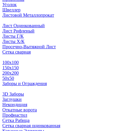
Уголок
Швеллер
Листовой Металлопрокат
Лист Оцинкованный
Лист Рифленый
Листы Г/К
Листы Х/К
Просечно-Вытяжной Лист
Сетка сварная
100х100
150х150
200х200
50х50
Заборы и Ограждения
3D Заборы
Заглушки
Некондиция
Откатные ворота
Профнастил
Сетка Рабица
Сетка сварная оцинкованная
Кованные Элементы