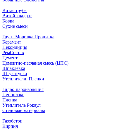
Витая труба
Витой квадрат
Ковка
Сухие смеси
Грунт Морилка Пропитка
Керамзит
Некондиция
РемСостав
Цемент
Цементно-песчаная смесь (ЦПС)
Шпаклевка
Штукатурка
Утеплители, Пленки
Гидро-пароизоляция
Пеноплэкс
Пленка
Утеплитель Роквул
Стеновые материалы
Газобетон
Кирпич