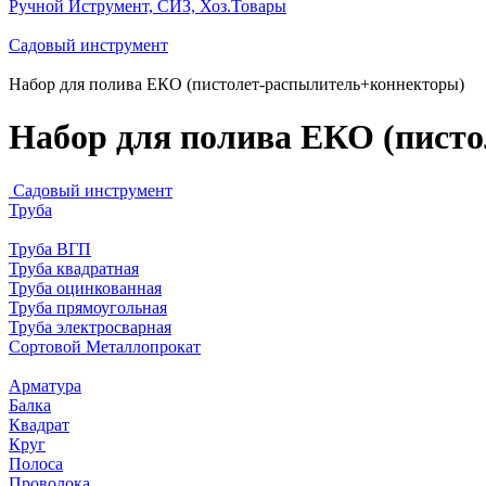
Ручной Иструмент, СИЗ, Хоз.Товары
Садовый инструмент
Набор для полива ЕКО (пистолет-распылитель+коннекторы)
Набор для полива ЕКО (пист
Садовый инструмент
Труба
Труба ВГП
Труба квадратная
Труба оцинкованная
Труба прямоугольная
Труба электросварная
Сортовой Металлопрокат
Арматура
Балка
Квадрат
Круг
Полоса
Проволока