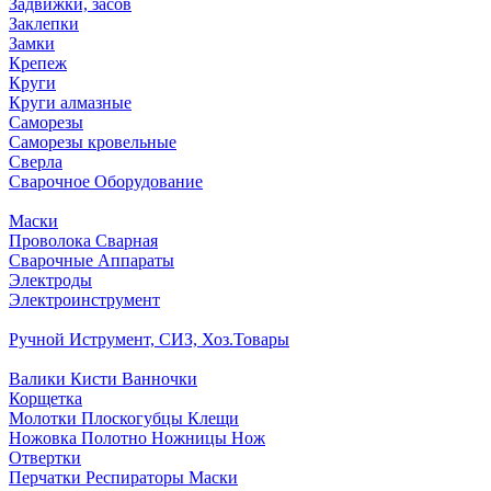
Задвижки, засов
Заклепки
Замки
Крепеж
Круги
Круги алмазные
Саморезы
Саморезы кровельные
Сверла
Сварочное Оборудование
Маски
Проволока Сварная
Сварочные Аппараты
Электроды
Электроинструмент
Ручной Иструмент, СИЗ, Хоз.Товары
Валики Кисти Ванночки
Корщетка
Молотки Плоскогубцы Клещи
Ножовка Полотно Ножницы Нож
Отвертки
Перчатки Респираторы Маски