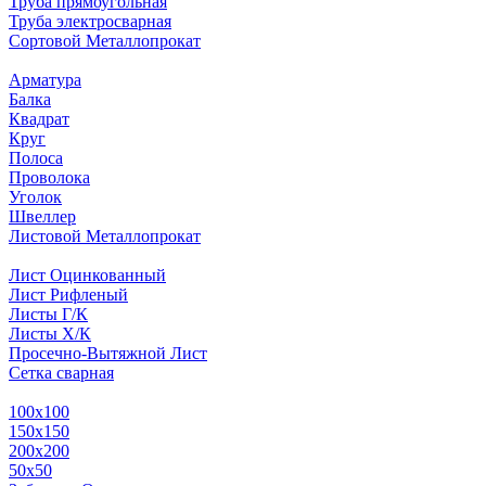
Труба прямоугольная
Труба электросварная
Сортовой Металлопрокат
Арматура
Балка
Квадрат
Круг
Полоса
Проволока
Уголок
Швеллер
Листовой Металлопрокат
Лист Оцинкованный
Лист Рифленый
Листы Г/К
Листы Х/К
Просечно-Вытяжной Лист
Сетка сварная
100х100
150х150
200х200
50х50