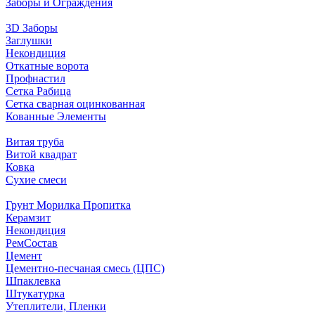
Заборы и Ограждения
3D Заборы
Заглушки
Некондиция
Откатные ворота
Профнастил
Сетка Рабица
Сетка сварная оцинкованная
Кованные Элементы
Витая труба
Витой квадрат
Ковка
Сухие смеси
Грунт Морилка Пропитка
Керамзит
Некондиция
РемСостав
Цемент
Цементно-песчаная смесь (ЦПС)
Шпаклевка
Штукатурка
Утеплители, Пленки