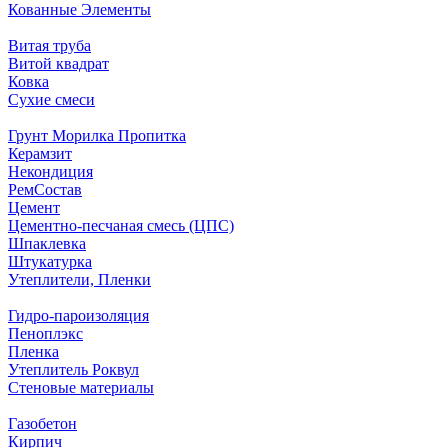
Кованные Элементы
Витая труба
Витой квадрат
Ковка
Сухие смеси
Грунт Морилка Пропитка
Керамзит
Некондиция
РемСостав
Цемент
Цементно-песчаная смесь (ЦПС)
Шпаклевка
Штукатурка
Утеплители, Пленки
Гидро-пароизоляция
Пеноплэкс
Пленка
Утеплитель Роквул
Стеновые материалы
Газобетон
Кирпич