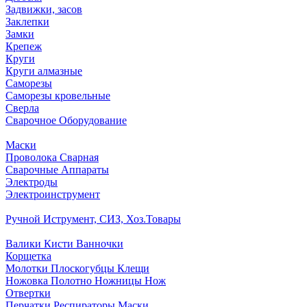
Задвижки, засов
Заклепки
Замки
Крепеж
Круги
Круги алмазные
Саморезы
Саморезы кровельные
Сверла
Сварочное Оборудование
Маски
Проволока Сварная
Сварочные Аппараты
Электроды
Электроинструмент
Ручной Иструмент, СИЗ, Хоз.Товары
Валики Кисти Ванночки
Корщетка
Молотки Плоскогубцы Клещи
Ножовка Полотно Ножницы Нож
Отвертки
Перчатки Респираторы Маски