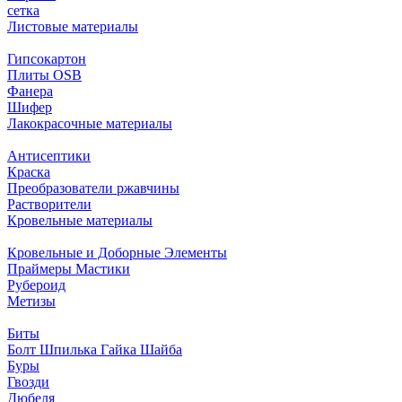
сетка
Листовые материалы
Гипсокартон
Плиты ОSB
Фанера
Шифер
Лакокрасочные материалы
Антисептики
Краска
Преобразователи ржавчины
Растворители
Кровельные материалы
Кровельные и Доборные Элементы
Праймеры Мастики
Рубероид
Метизы
Биты
Болт Шпилька Гайка Шайба
Буры
Гвозди
Дюбеля