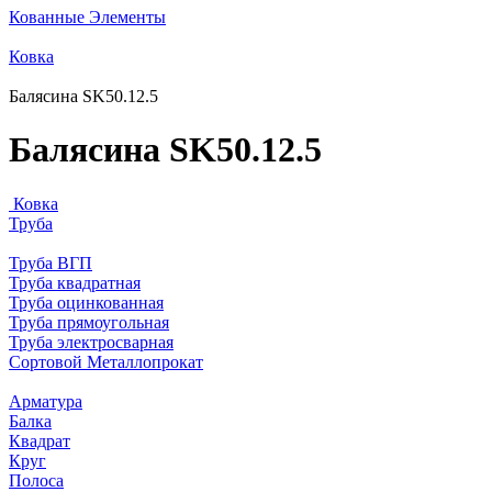
Кованные Элементы
Ковка
Балясина SK50.12.5
Балясина SK50.12.5
Ковка
Труба
Труба ВГП
Труба квадратная
Труба оцинкованная
Труба прямоугольная
Труба электросварная
Сортовой Металлопрокат
Арматура
Балка
Квадрат
Круг
Полоса