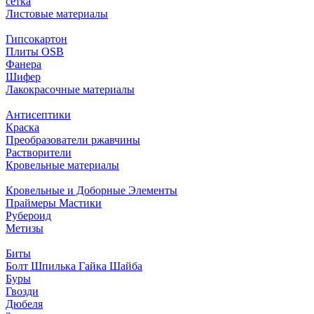
сетка
Листовые материалы
Гипсокартон
Плиты ОSB
Фанера
Шифер
Лакокрасочные материалы
Антисептики
Краска
Преобразователи ржавчины
Растворители
Кровельные материалы
Кровельные и Доборные Элементы
Праймеры Мастики
Рубероид
Метизы
Биты
Болт Шпилька Гайка Шайба
Буры
Гвозди
Дюбеля