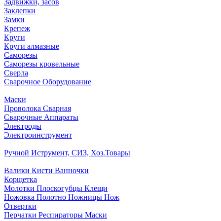
Задвижки, засов
Заклепки
Замки
Крепеж
Круги
Круги алмазные
Саморезы
Саморезы кровельные
Сверла
Сварочное Оборудование
Маски
Проволока Сварная
Сварочные Аппараты
Электроды
Электроинструмент
Ручной Иструмент, СИЗ, Хоз.Товары
Валики Кисти Ванночки
Корщетка
Молотки Плоскогубцы Клещи
Ножовка Полотно Ножницы Нож
Отвертки
Перчатки Респираторы Маски