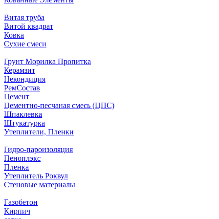
Витая труба
Витой квадрат
Ковка
Сухие смеси
Грунт Морилка Пропитка
Керамзит
Некондиция
РемСостав
Цемент
Цементно-песчаная смесь (ЦПС)
Шпаклевка
Штукатурка
Утеплители, Пленки
Гидро-пароизоляция
Пеноплэкс
Пленка
Утеплитель Роквул
Стеновые материалы
Газобетон
Кирпич