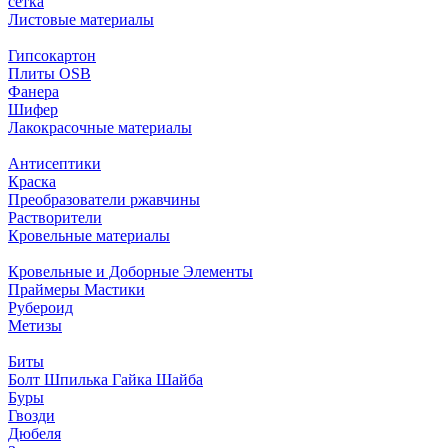
сетка
Листовые материалы
Гипсокартон
Плиты ОSB
Фанера
Шифер
Лакокрасочные материалы
Антисептики
Краска
Преобразователи ржавчины
Растворители
Кровельные материалы
Кровельные и Доборные Элементы
Праймеры Мастики
Рубероид
Метизы
Биты
Болт Шпилька Гайка Шайба
Буры
Гвозди
Дюбеля