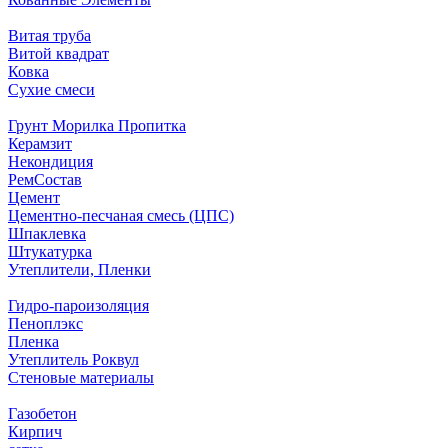
Витая труба
Витой квадрат
Ковка
Сухие смеси
Грунт Морилка Пропитка
Керамзит
Некондиция
РемСостав
Цемент
Цементно-песчаная смесь (ЦПС)
Шпаклевка
Штукатурка
Утеплители, Пленки
Гидро-пароизоляция
Пеноплэкс
Пленка
Утеплитель Роквул
Стеновые материалы
Газобетон
Кирпич