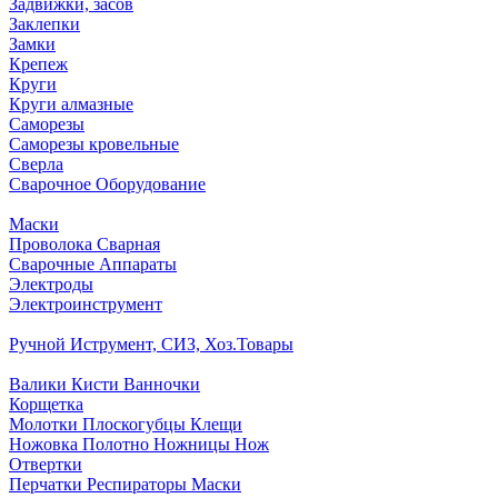
Задвижки, засов
Заклепки
Замки
Крепеж
Круги
Круги алмазные
Саморезы
Саморезы кровельные
Сверла
Сварочное Оборудование
Маски
Проволока Сварная
Сварочные Аппараты
Электроды
Электроинструмент
Ручной Иструмент, СИЗ, Хоз.Товары
Валики Кисти Ванночки
Корщетка
Молотки Плоскогубцы Клещи
Ножовка Полотно Ножницы Нож
Отвертки
Перчатки Респираторы Маски