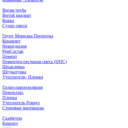
Витая труба
Витой квадрат
Ковка
Сухие смеси
Грунт Морилка Пропитка
Керамзит
Некондиция
РемСостав
Цемент
Цементно-песчаная смесь (ЦПС)
Шпаклевка
Штукатурка
Утеплители, Пленки
Гидро-пароизоляция
Пеноплэкс
Пленка
Утеплитель Роквул
Стеновые материалы
Газобетон
Кирпич