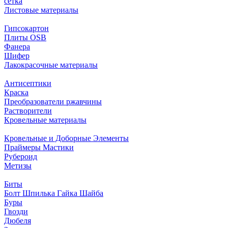
сетка
Листовые материалы
Гипсокартон
Плиты ОSB
Фанера
Шифер
Лакокрасочные материалы
Антисептики
Краска
Преобразователи ржавчины
Растворители
Кровельные материалы
Кровельные и Доборные Элементы
Праймеры Мастики
Рубероид
Метизы
Биты
Болт Шпилька Гайка Шайба
Буры
Гвозди
Дюбеля