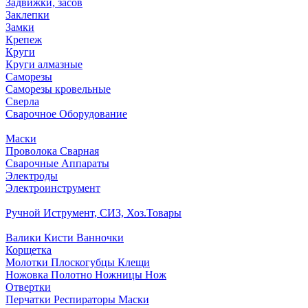
Задвижки, засов
Заклепки
Замки
Крепеж
Круги
Круги алмазные
Саморезы
Саморезы кровельные
Сверла
Сварочное Оборудование
Маски
Проволока Сварная
Сварочные Аппараты
Электроды
Электроинструмент
Ручной Иструмент, СИЗ, Хоз.Товары
Валики Кисти Ванночки
Корщетка
Молотки Плоскогубцы Клещи
Ножовка Полотно Ножницы Нож
Отвертки
Перчатки Респираторы Маски