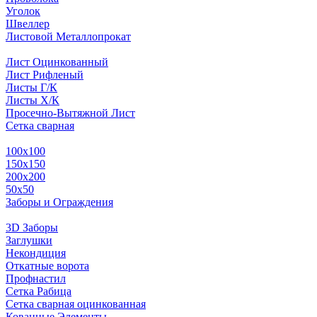
Уголок
Швеллер
Листовой Металлопрокат
Лист Оцинкованный
Лист Рифленый
Листы Г/К
Листы Х/К
Просечно-Вытяжной Лист
Сетка сварная
100х100
150х150
200х200
50х50
Заборы и Ограждения
3D Заборы
Заглушки
Некондиция
Откатные ворота
Профнастил
Сетка Рабица
Сетка сварная оцинкованная
Кованные Элементы