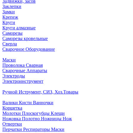
Задвижки, засов
Заклепки
Замки
Крепеж
Круги
Круги алмазные
Саморезы
Саморезы кровельные
Сверла
Сварочное Оборудование
Маски
Проволока Сварная
Сварочные Аппараты
Электроды
Электроинструмент
Ручной Иструмент, СИЗ, Хоз.Товары
Валики Кисти Ванночки
Корщетка
Молотки Плоскогубцы Клещи
Ножовка Полотно Ножницы Нож
Отвертки
Перчатки Респираторы Маски