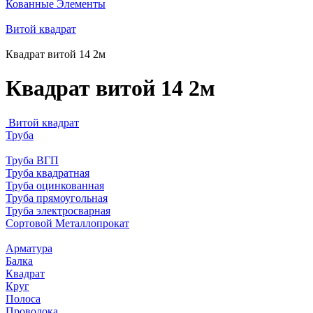
Кованные Элементы
Витой квадрат
Квадрат витой 14 2м
Квадрат витой 14 2м
Витой квадрат
Труба
Труба ВГП
Труба квадратная
Труба оцинкованная
Труба прямоугольная
Труба электросварная
Сортовой Металлопрокат
Арматура
Балка
Квадрат
Круг
Полоса
Проволока