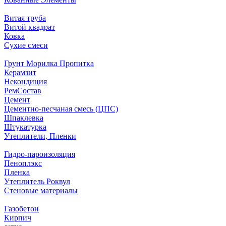
Витая труба
Витой квадрат
Ковка
Сухие смеси
Грунт Морилка Пропитка
Керамзит
Некондиция
РемСостав
Цемент
Цементно-песчаная смесь (ЦПС)
Шпаклевка
Штукатурка
Утеплители, Пленки
Гидро-пароизоляция
Пеноплэкс
Пленка
Утеплитель Роквул
Стеновые материалы
Газобетон
Кирпич