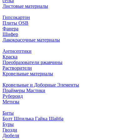
сетка
Листовые материалы
Гипсокартон
Плиты ОSB
Фанера
Шифер
Лакокрасочные материалы
Антисептики
Краска
Преобразователи ржавчины
Растворители
Кровельные материалы
Кровельные и Доборные Элементы
Праймеры Мастики
Рубероид
Метизы
Биты
Болт Шпилька Гайка Шайба
Буры
Гвозди
Дюбеля