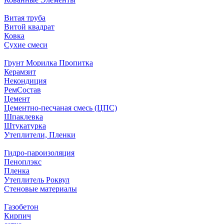
Витая труба
Витой квадрат
Ковка
Сухие смеси
Грунт Морилка Пропитка
Керамзит
Некондиция
РемСостав
Цемент
Цементно-песчаная смесь (ЦПС)
Шпаклевка
Штукатурка
Утеплители, Пленки
Гидро-пароизоляция
Пеноплэкс
Пленка
Утеплитель Роквул
Стеновые материалы
Газобетон
Кирпич