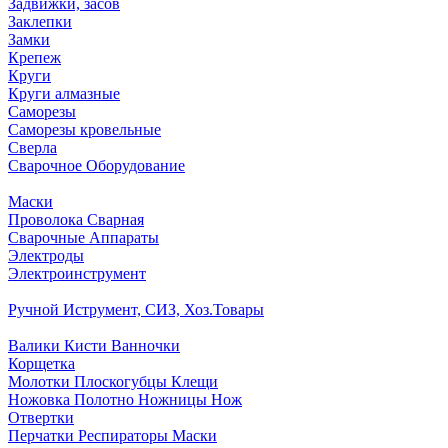
Задвижки, засов
Заклепки
Замки
Крепеж
Круги
Круги алмазные
Саморезы
Саморезы кровельные
Сверла
Сварочное Оборудование
Маски
Проволока Сварная
Сварочные Аппараты
Электроды
Электроинструмент
Ручной Иструмент, СИЗ, Хоз.Товары
Валики Кисти Ванночки
Корщетка
Молотки Плоскогубцы Клещи
Ножовка Полотно Ножницы Нож
Отвертки
Перчатки Респираторы Маски