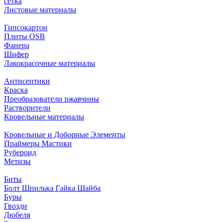
сетка
Листовые материалы
Гипсокартон
Плиты ОSB
Фанера
Шифер
Лакокрасочные материалы
Антисептики
Краска
Преобразователи ржавчины
Растворители
Кровельные материалы
Кровельные и Доборные Элементы
Праймеры Мастики
Рубероид
Метизы
Биты
Болт Шпилька Гайка Шайба
Буры
Гвозди
Дюбеля