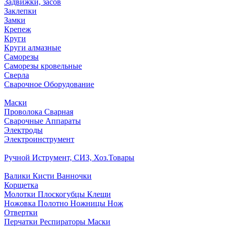
Задвижки, засов
Заклепки
Замки
Крепеж
Круги
Круги алмазные
Саморезы
Саморезы кровельные
Сверла
Сварочное Оборудование
Маски
Проволока Сварная
Сварочные Аппараты
Электроды
Электроинструмент
Ручной Иструмент, СИЗ, Хоз.Товары
Валики Кисти Ванночки
Корщетка
Молотки Плоскогубцы Клещи
Ножовка Полотно Ножницы Нож
Отвертки
Перчатки Респираторы Маски