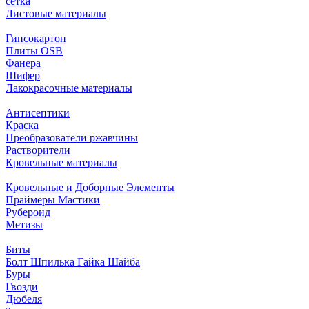
сетка
Листовые материалы
Гипсокартон
Плиты ОSB
Фанера
Шифер
Лакокрасочные материалы
Антисептики
Краска
Преобразователи ржавчины
Растворители
Кровельные материалы
Кровельные и Доборные Элементы
Праймеры Мастики
Рубероид
Метизы
Биты
Болт Шпилька Гайка Шайба
Буры
Гвозди
Дюбеля