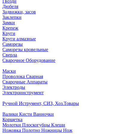
Гвозди
Дюбеля
Задвижки, засов
Заклепки
Замки
Крепеж
Круги
Круги алмазные
Саморезы
Саморезы кровельные
Сверла
Сварочное Оборудование
Маски
Проволока Сварная
Сварочные Аппараты
Электроды
Электроинструмент
Ручной Иструмент, СИЗ, Хоз.Товары
Валики Кисти Ванночки
Корщетка
Молотки Плоскогубцы Клещи
Ножовка Полотно Ножницы Нож