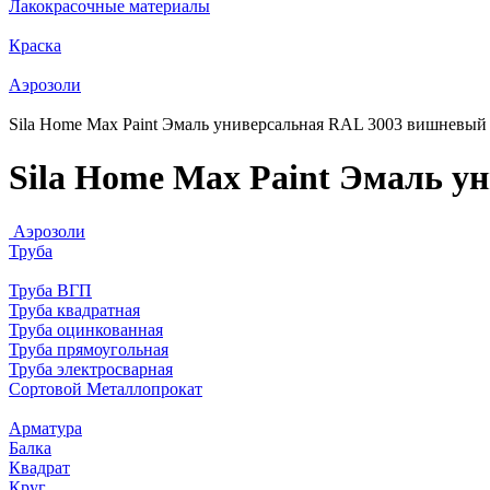
Лакокрасочные материалы
Краска
Аэрозоли
Sila Home Max Paint Эмаль универсальная RAL 3003 вишневый
Sila Home Max Paint Эмаль у
Аэрозоли
Труба
Труба ВГП
Труба квадратная
Труба оцинкованная
Труба прямоугольная
Труба электросварная
Сортовой Металлопрокат
Арматура
Балка
Квадрат
Круг