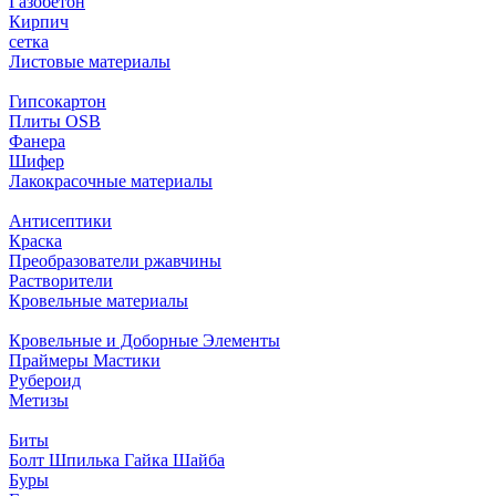
Газобетон
Кирпич
сетка
Листовые материалы
Гипсокартон
Плиты ОSB
Фанера
Шифер
Лакокрасочные материалы
Антисептики
Краска
Преобразователи ржавчины
Растворители
Кровельные материалы
Кровельные и Доборные Элементы
Праймеры Мастики
Рубероид
Метизы
Биты
Болт Шпилька Гайка Шайба
Буры