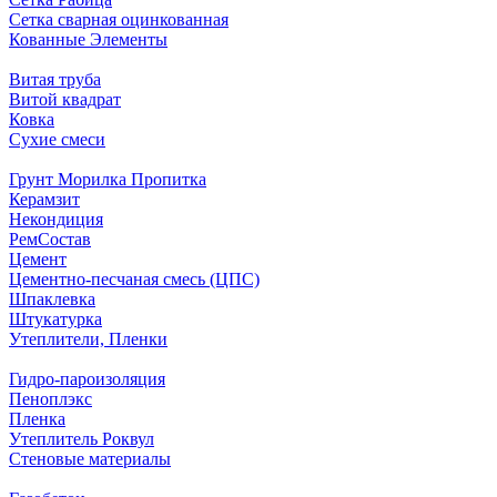
Сетка сварная оцинкованная
Кованные Элементы
Витая труба
Витой квадрат
Ковка
Сухие смеси
Грунт Морилка Пропитка
Керамзит
Некондиция
РемСостав
Цемент
Цементно-песчаная смесь (ЦПС)
Шпаклевка
Штукатурка
Утеплители, Пленки
Гидро-пароизоляция
Пеноплэкс
Пленка
Утеплитель Роквул
Стеновые материалы