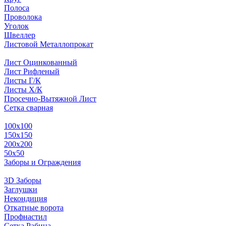
Полоса
Проволока
Уголок
Швеллер
Листовой Металлопрокат
Лист Оцинкованный
Лист Рифленый
Листы Г/К
Листы Х/К
Просечно-Вытяжной Лист
Сетка сварная
100х100
150х150
200х200
50х50
Заборы и Ограждения
3D Заборы
Заглушки
Некондиция
Откатные ворота
Профнастил
Сетка Рабица