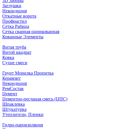
3D Заборы
Заглушки
Некондиция
Откатные ворота
Профнастил
Сетка Рабица
Сетка сварная оцинкованная
Кованные Элементы
Витая труба
Витой квадрат
Ковка
Сухие смеси
Грунт Морилка Пропитка
Керамзит
Некондиция
РемСостав
Цемент
Цементно-песчаная смесь (ЦПС)
Шпаклевка
Штукатурка
Утеплители, Пленки
Гидро-пароизоляция