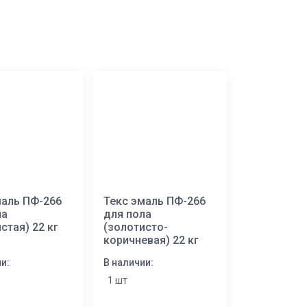
маль ПФ-266
Текс эмаль ПФ-266
ла
для пола
стая) 22 кг
(золотисто-
коричневая) 22 кг
и:
В наличии:
1 шт