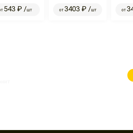
543 ₽ /
3403 ₽ /
3
от
шт
от
шт
от
ЗАЯВКУ
онит