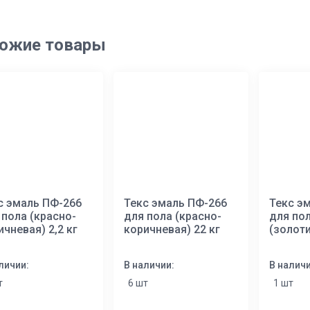
ожие товары
с эмаль ПФ-266
Текс эмаль ПФ-266
Текс э
 пола (красно-
для пола (красно-
для по
ичневая) 2,2 кг
коричневая) 22 кг
(золоти
личии:
В наличии:
В наличи
т
6 шт
1 шт