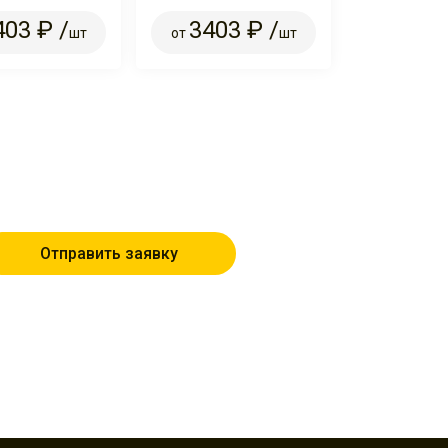
403 ₽ /
3403 ₽ /
шт
от
шт
Отправить заявку