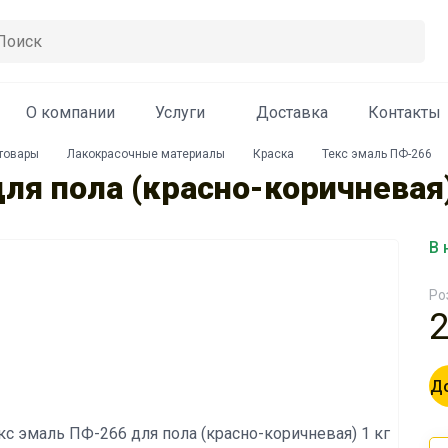
О компании
Услуги
Доставка
Контакты
Ваш телефон *
товары
Лакокрасочные материалы
Краска
Текс эмаль ПФ-266
ля пола (красно-коричневая)
В 
8.0
Ро
8.0
я на кнопку "Отправить заявку", Вы соглашаетесь
с
обработкой персональных данных
и
политикой
конфиденциальности
До