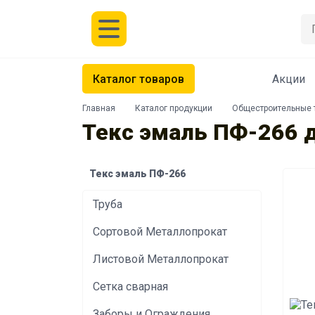
Каталог товаров
Акции
Ваше имя *
Главная
Каталог продукции
Общестроительные 
Текс эмаль ПФ-266 д
Главная
Каталог товаров
Текс эмаль ПФ-266
Акции
Труба
О компании
Сортовой Металлопрокат
Нажима
Услуги
Листовой Металлопрокат
Доставка
Контакты
Сетка сварная
Заборы и Ограждения