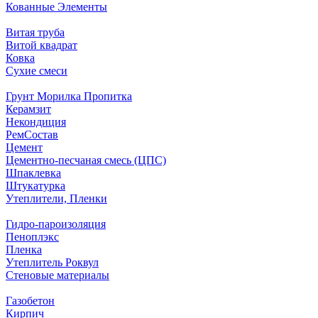
Кованные Элементы
Витая труба
Витой квадрат
Ковка
Сухие смеси
Грунт Морилка Пропитка
Керамзит
Некондиция
РемСостав
Цемент
Цементно-песчаная смесь (ЦПС)
Шпаклевка
Штукатурка
Утеплители, Пленки
Гидро-пароизоляция
Пеноплэкс
Пленка
Утеплитель Роквул
Стеновые материалы
Газобетон
Кирпич