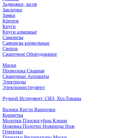
Задвижки, засов
Заклепки
Замки
Крепеж
Круги
Круги алмазные
Саморезы
Саморезы кровельные
Сверла
Сварочное Оборудование
Маски
Проволока Сварная
Сварочные Аппараты
Электроды
Электроинструмент
Ручной Иструмент, СИЗ, Хоз.Товары
Валики Кисти Ванночки
Корщетка
Молотки Плоскогубцы Клещи
Ножовка Полотно Ножницы Нож
Отвертки
Перчатки Респираторы Маски