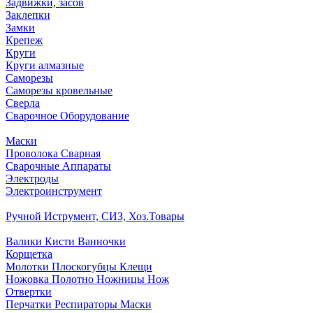
Задвижки, засов
Заклепки
Замки
Крепеж
Круги
Круги алмазные
Саморезы
Саморезы кровельные
Сверла
Сварочное Оборудование
Маски
Проволока Сварная
Сварочные Аппараты
Электроды
Электроинструмент
Ручной Иструмент, СИЗ, Хоз.Товары
Валики Кисти Ванночки
Корщетка
Молотки Плоскогубцы Клещи
Ножовка Полотно Ножницы Нож
Отвертки
Перчатки Респираторы Маски