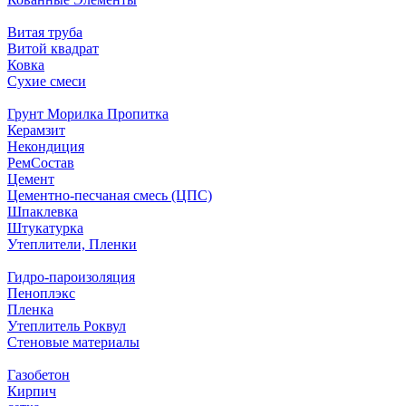
Витая труба
Витой квадрат
Ковка
Сухие смеси
Грунт Морилка Пропитка
Керамзит
Некондиция
РемСостав
Цемент
Цементно-песчаная смесь (ЦПС)
Шпаклевка
Штукатурка
Утеплители, Пленки
Гидро-пароизоляция
Пеноплэкс
Пленка
Утеплитель Роквул
Стеновые материалы
Газобетон
Кирпич