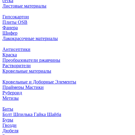
сетка
Листовые материалы
Гипсокартон
Плиты ОSB
Фанера
Шифер
Лакокрасочные материалы
Антисептики
Краска
Преобразователи ржавчины
Растворители
Кровельные материалы
Кровельные и Доборные Элементы
Праймеры Мастики
Рубероид
Метизы
Биты
Болт Шпилька Гайка Шайба
Буры
Гвозди
Дюбеля