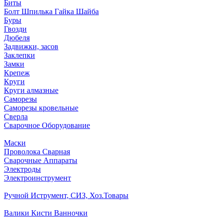
Биты
Болт Шпилька Гайка Шайба
Буры
Гвозди
Дюбеля
Задвижки, засов
Заклепки
Замки
Крепеж
Круги
Круги алмазные
Саморезы
Саморезы кровельные
Сверла
Сварочное Оборудование
Маски
Проволока Сварная
Сварочные Аппараты
Электроды
Электроинструмент
Ручной Иструмент, СИЗ, Хоз.Товары
Валики Кисти Ванночки