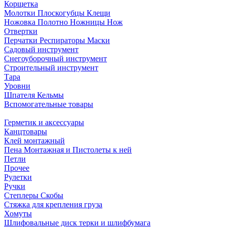
Корщетка
Молотки Плоскогубцы Клещи
Ножовка Полотно Ножницы Нож
Отвертки
Перчатки Респираторы Маски
Садовый инструмент
Снегоуборочный инструмент
Строительный инструмент
Тара
Уровни
Шпателя Кельмы
Вспомогательные товары
Герметик и аксессуары
Канцтовары
Клей монтажный
Пена Монтажная и Пистолеты к ней
Петли
Прочее
Рулетки
Ручки
Степлеры Скобы
Стяжка для крепления груза
Хомуты
Шлифовальные диск терки и шлифбумага