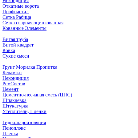
Некондиция
Откатные ворота
Профнастил
Сетка Рабица
Сетка сварная оцинкованная
Кованные Элементы
Витая труба
Витой квадрат
Ковка
Сухие смеси
Грунт Морилка Пропитка
Керамзит
Некондиция
РемСостав
Цемент
Цементно-песчаная смесь (ЦПС)
Шпаклевка
Штукатурка
Утеплители, Пленки
Гидро-пароизоляция
Пеноплэкс
Пленка