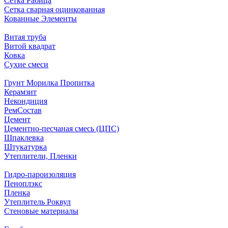
Сетка Рабица
Сетка сварная оцинкованная
Кованные Элементы
Витая труба
Витой квадрат
Ковка
Сухие смеси
Грунт Морилка Пропитка
Керамзит
Некондиция
РемСостав
Цемент
Цементно-песчаная смесь (ЦПС)
Шпаклевка
Штукатурка
Утеплители, Пленки
Гидро-пароизоляция
Пеноплэкс
Пленка
Утеплитель Роквул
Стеновые материалы