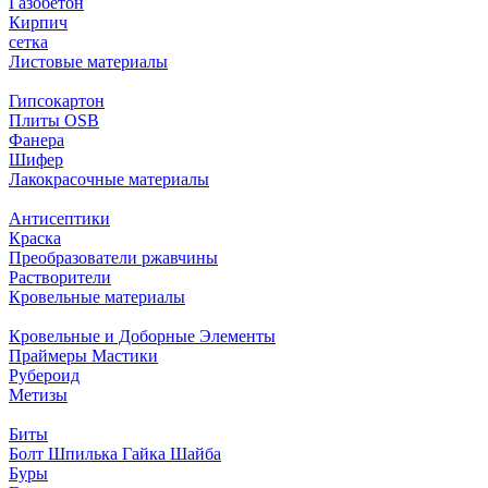
Газобетон
Кирпич
сетка
Листовые материалы
Гипсокартон
Плиты ОSB
Фанера
Шифер
Лакокрасочные материалы
Антисептики
Краска
Преобразователи ржавчины
Растворители
Кровельные материалы
Кровельные и Доборные Элементы
Праймеры Мастики
Рубероид
Метизы
Биты
Болт Шпилька Гайка Шайба
Буры