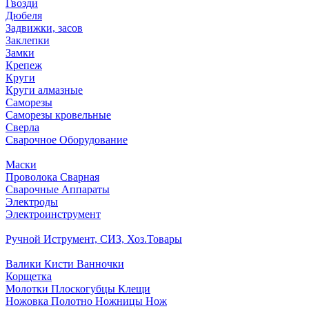
Гвозди
Дюбеля
Задвижки, засов
Заклепки
Замки
Крепеж
Круги
Круги алмазные
Саморезы
Саморезы кровельные
Сверла
Сварочное Оборудование
Маски
Проволока Сварная
Сварочные Аппараты
Электроды
Электроинструмент
Ручной Иструмент, СИЗ, Хоз.Товары
Валики Кисти Ванночки
Корщетка
Молотки Плоскогубцы Клещи
Ножовка Полотно Ножницы Нож