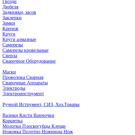
Гвозди
Дюбеля
Задвижки, засов
Заклепки
Замки
Крепеж
Круги
Круги алмазные
Саморезы
Саморезы кровельные
Сверла
Сварочное Оборудование
Маски
Проволока Сварная
Сварочные Аппараты
Электроды
Электроинструмент
Ручной Иструмент, СИЗ, Хоз.Товары
Валики Кисти Ванночки
Корщетка
Молотки Плоскогубцы Клещи
Ножовка Полотно Ножницы Нож