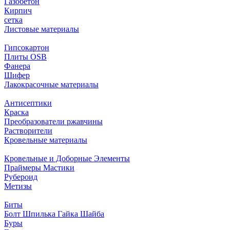
Газобетон
Кирпич
сетка
Листовые материалы
Гипсокартон
Плиты ОSB
Фанера
Шифер
Лакокрасочные материалы
Антисептики
Краска
Преобразователи ржавчины
Растворители
Кровельные материалы
Кровельные и Доборные Элементы
Праймеры Мастики
Рубероид
Метизы
Биты
Болт Шпилька Гайка Шайба
Буры