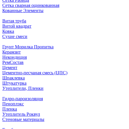
Сетка Рабица
Сетка сварная оцинкованная
Кованные Элементы
Витая труба
Витой квадрат
Ковка
Сухие смеси
Грунт Морилка Пропитка
Керамзит
Некондиция
РемСостав
Цемент
Цементно-песчаная смесь (ЦПС)
Шпаклевка
Штукатурка
Утеплители, Пленки
Гидро-пароизоляция
Пеноплэкс
Пленка
Утеплитель Роквул
Стеновые материалы