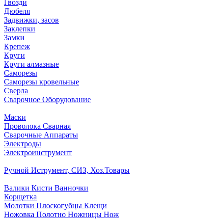
Гвозди
Дюбеля
Задвижки, засов
Заклепки
Замки
Крепеж
Круги
Круги алмазные
Саморезы
Саморезы кровельные
Сверла
Сварочное Оборудование
Маски
Проволока Сварная
Сварочные Аппараты
Электроды
Электроинструмент
Ручной Иструмент, СИЗ, Хоз.Товары
Валики Кисти Ванночки
Корщетка
Молотки Плоскогубцы Клещи
Ножовка Полотно Ножницы Нож