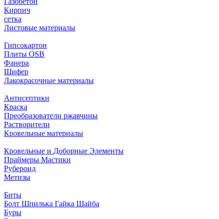
Газобетон
Кирпич
сетка
Листовые материалы
Гипсокартон
Плиты ОSB
Фанера
Шифер
Лакокрасочные материалы
Антисептики
Краска
Преобразователи ржавчины
Растворители
Кровельные материалы
Кровельные и Доборные Элементы
Праймеры Мастики
Рубероид
Метизы
Биты
Болт Шпилька Гайка Шайба
Буры