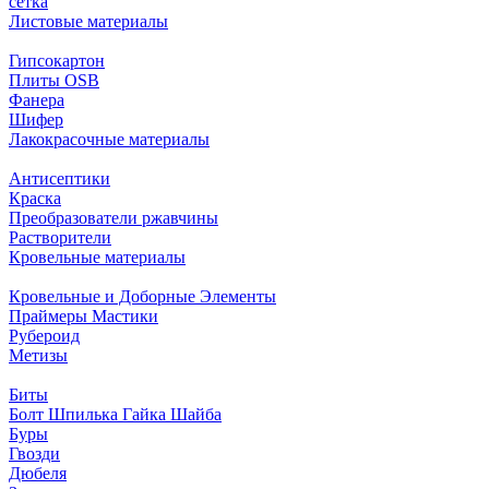
сетка
Листовые материалы
Гипсокартон
Плиты ОSB
Фанера
Шифер
Лакокрасочные материалы
Антисептики
Краска
Преобразователи ржавчины
Растворители
Кровельные материалы
Кровельные и Доборные Элементы
Праймеры Мастики
Рубероид
Метизы
Биты
Болт Шпилька Гайка Шайба
Буры
Гвозди
Дюбеля