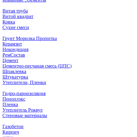
Витая труба
Витой квадрат
Ковка
Сухие смеси
Грунт Морилка Пропитка
Керамзит
Некондиция
РемСостав
Цемент
Цементно-песчаная смесь (ЦПС)
Шпаклевка
Штукатурка
Утеплители, Пленки
Гидро-пароизоляция
Пеноплэкс
Пленка
Утеплитель Роквул
Стеновые материалы
Газобетон
Кирпич