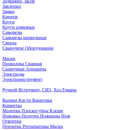
Задвижки, засов
Заклепки
Замки
Крепеж
Круги
Круги алмазные
Саморезы
Саморезы кровельные
Сверла
Сварочное Оборудование
Маски
Проволока Сварная
Сварочные Аппараты
Электроды
Электроинструмент
Ручной Иструмент, СИЗ, Хоз.Товары
Валики Кисти Ванночки
Корщетка
Молотки Плоскогубцы Клещи
Ножовка Полотно Ножницы Нож
Отвертки
Перчатки Респираторы Маски