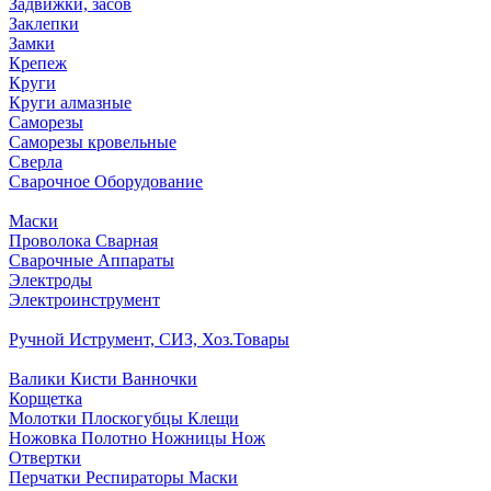
Задвижки, засов
Заклепки
Замки
Крепеж
Круги
Круги алмазные
Саморезы
Саморезы кровельные
Сверла
Сварочное Оборудование
Маски
Проволока Сварная
Сварочные Аппараты
Электроды
Электроинструмент
Ручной Иструмент, СИЗ, Хоз.Товары
Валики Кисти Ванночки
Корщетка
Молотки Плоскогубцы Клещи
Ножовка Полотно Ножницы Нож
Отвертки
Перчатки Респираторы Маски