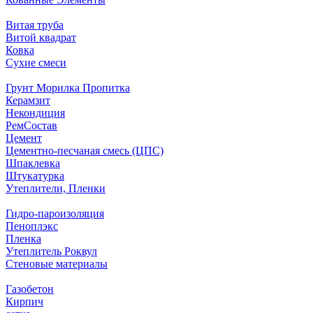
Витая труба
Витой квадрат
Ковка
Сухие смеси
Грунт Морилка Пропитка
Керамзит
Некондиция
РемСостав
Цемент
Цементно-песчаная смесь (ЦПС)
Шпаклевка
Штукатурка
Утеплители, Пленки
Гидро-пароизоляция
Пеноплэкс
Пленка
Утеплитель Роквул
Стеновые материалы
Газобетон
Кирпич