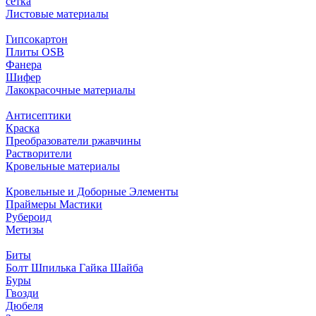
сетка
Листовые материалы
Гипсокартон
Плиты ОSB
Фанера
Шифер
Лакокрасочные материалы
Антисептики
Краска
Преобразователи ржавчины
Растворители
Кровельные материалы
Кровельные и Доборные Элементы
Праймеры Мастики
Рубероид
Метизы
Биты
Болт Шпилька Гайка Шайба
Буры
Гвозди
Дюбеля