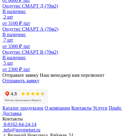
от
6000 ₽ /
шт
Ондутис СМАРТ Д (70м2)
В наличии:
2 шт
от
3100 ₽ /
шт
Ондутис СМАРТ А (70м2)
В наличии:
7 шт
от
3300 ₽ /
шт
Ондутис СМАРТ В (70м2)
В наличии:
5 шт
от
2300 ₽ /
шт
Отправьте заявку
Наш менеджер вам перезвонит
Отправить заявку
Каталог продукции
О компании
Контакты
Услуги
Прайс
Доставка
Контакты
8-8162-64-24-14
info@novmetset.ru
г. Великий Новгород, Рабочая, 51