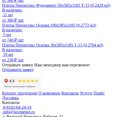
от
360 ₽ /
шт
Плиты Пеноплэкс Фундамент 50х585х1185 Т-15 (0,2429 м3)
В наличии:
11 шт
от
390 ₽ /
шт
Плиты Пеноплэкс Основа 100х585х1185 (0,2772 м3)
В наличии:
5 шт
от
740 ₽ /
шт
Плиты Пеноплэкс Основа 30х585х1185 Т-15 (0,2704 м3)
В наличии:
19 шт
от
230 ₽ /
шт
Отправьте заявку
Наш менеджер вам перезвонит
Отправить заявку
Каталог продукции
О компании
Контакты
Услуги
Прайс
Доставка
Контакты
8-8162-64-24-14
info@novmetset.ru
г. Великий Новгород, Рабочая, 51