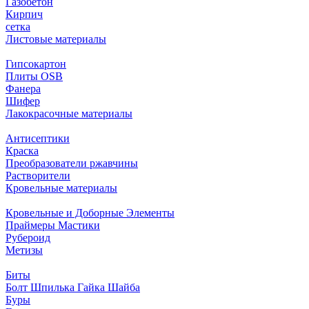
Газобетон
Кирпич
сетка
Листовые материалы
Гипсокартон
Плиты ОSB
Фанера
Шифер
Лакокрасочные материалы
Антисептики
Краска
Преобразователи ржавчины
Растворители
Кровельные материалы
Кровельные и Доборные Элементы
Праймеры Мастики
Рубероид
Метизы
Биты
Болт Шпилька Гайка Шайба
Буры