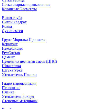
Сетка Рабица
Сетка сварная оцинкованная
Кованные Элементы
Витая труба
Витой квадрат
Ковка
Сухие смеси
Грунт Морилка Пропитка
Керамзит
Некондиция
РемСостав
Цемент
Цементно-песчаная смесь (ЦПС)
Шпаклевка
Штукатурка
Утеплители, Пленки
Гидро-пароизоляция
Пеноплэкс
Пленка
Утеплитель Роквул
Стеновые материалы