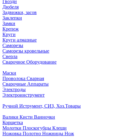
Гвозди
Дюбеля
Задвижки, засов
Заклепки
Замки
Крепеж
Круги
Круги алмазные
Саморезы
Саморезы кровельные
Сверла
Сварочное Оборудование
Маски
Проволока Сварная
Сварочные Аппараты
Электроды
Электроинструмент
Ручной Иструмент, СИЗ, Хоз.Товары
Валики Кисти Ванночки
Корщетка
Молотки Плоскогубцы Клещи
Ножовка Полотно Ножницы Нож