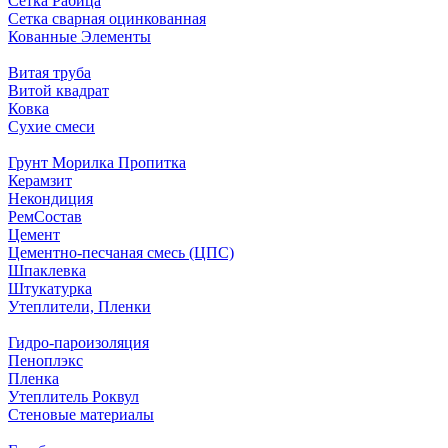
Сетка Рабица
Сетка сварная оцинкованная
Кованные Элементы
Витая труба
Витой квадрат
Ковка
Сухие смеси
Грунт Морилка Пропитка
Керамзит
Некондиция
РемСостав
Цемент
Цементно-песчаная смесь (ЦПС)
Шпаклевка
Штукатурка
Утеплители, Пленки
Гидро-пароизоляция
Пеноплэкс
Пленка
Утеплитель Роквул
Стеновые материалы