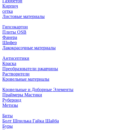
Газобетон
Кирпич
сетка
Листовые материалы
Гипсокартон
Плиты ОSB
Фанера
Шифер
Лакокрасочные материалы
Антисептики
Краска
Преобразователи ржавчины
Растворители
Кровельные материалы
Кровельные и Доборные Элементы
Праймеры Мастики
Рубероид
Метизы
Биты
Болт Шпилька Гайка Шайба
Буры