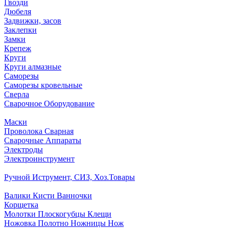
Гвозди
Дюбеля
Задвижки, засов
Заклепки
Замки
Крепеж
Круги
Круги алмазные
Саморезы
Саморезы кровельные
Сверла
Сварочное Оборудование
Маски
Проволока Сварная
Сварочные Аппараты
Электроды
Электроинструмент
Ручной Иструмент, СИЗ, Хоз.Товары
Валики Кисти Ванночки
Корщетка
Молотки Плоскогубцы Клещи
Ножовка Полотно Ножницы Нож